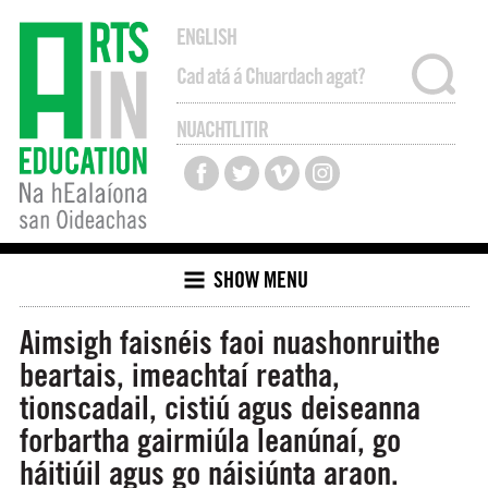
ENGLISH
NUACHTLITIR
SHOW MENU
Aimsigh faisnéis faoi nuashonruithe
beartais, imeachtaí reatha,
tionscadail, cistiú agus deiseanna
forbartha gairmiúla leanúnaí, go
háitiúil agus go náisiúnta araon.