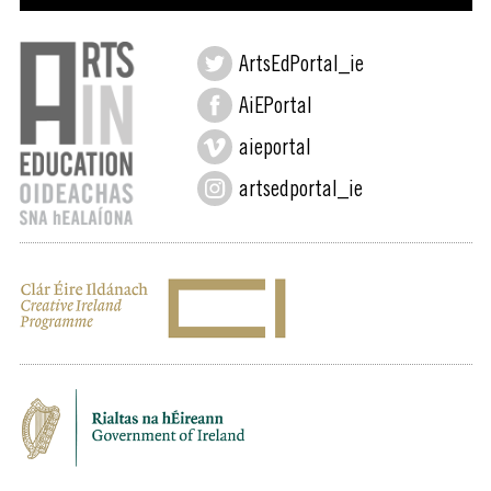
ArtsEdPortal_ie
AiEPortal
aieportal
artsedportal_ie