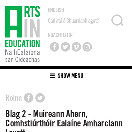
ENGLISH
NUACHTLITIR
SHOW MENU
Roinn
Blag 2 - Muireann Ahern,
Comhstiúrthóir Ealaíne Amharclann