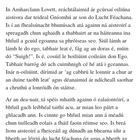
In Amharclann Lovett, reáchtálaimid ár gcúrsaí oiliúna
aisteora dar teideal Gníomhú ar son do Lucht Féachana.
Is í an fhealsúnacht bhunúsach atá againn ná aisteoirí a
spreagadh chun aghaidh a thabhairt ar na háiteanna ina
bhfuil a gcuid egoanna sa phróiseas seo. Siúl lámh ar
lámh le do ego, tabhair leat é, fág ag an doras é, múin
dó “Suigh!”. Is é, cosúil le hoiliúint coileáin don Ego.
Tabhair barróg dó ach cuimhnigh cé hé atá i gceannas.
Inár n-oiliúint, dírímid ar ‘ag cabhrú le loinnir a chur ar
an duine taobh leat’ agus déanaimid ár ndícheall saothar
a chruthú a lonróidh ón stáitse.
Ar an dea-uair, tá spéis mhaith againn ó ealaíontóirí, a
bhfuil gach leibhéal taithí acu, ar mian leo páirt a
ghlacadh ann. Is cinnte go bhfuil mian ann á méadú
chun tuilleadh eolais a fháil faoin réimse seo. Is breá
liom aisteoirí a fheiceáil ag dúnadh an bhearna idir a
bheith ag léiriú do lucht féachana óg agus a bheith ag