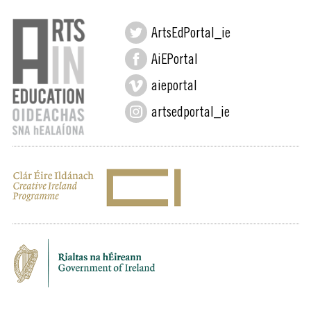
ArtsEdPortal_ie
AiEPortal
aieportal
artsedportal_ie