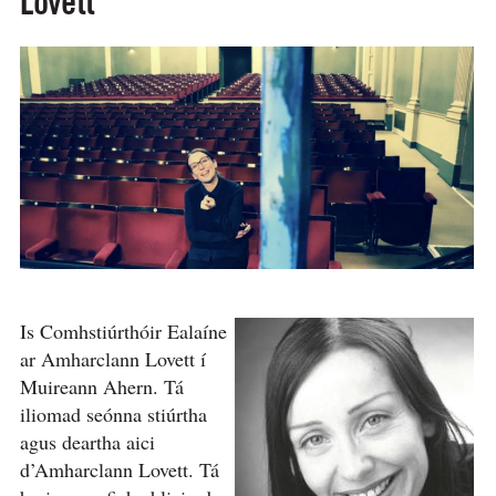
Lovett
Is Comhstiúrthóir Ealaíne
ar Amharclann Lovett í
Muireann Ahern. Tá
iliomad seónna stiúrtha
agus deartha aici
d’Amharclann Lovett. Tá