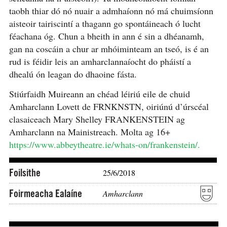
taobh thiar dó nó nuair a admhaíonn nó má chuimsíonn
aisteoir tairiscintí a thagann go spontáineach ó lucht
féachana óg. Chun a bheith in ann é sin a dhéanamh,
gan na coscáin a chur ar mhóiminteam an tseó, is é an
rud is féidir leis an amharclannaíocht do pháistí a
dhealú ón leagan do dhaoine fásta.
Stiúrfaidh Muireann an chéad léiriú eile de chuid
Amharclann Lovett de FRNKNSTN, oiriúnú d’úrscéal
clasaiceach Mary Shelley FRANKENSTEIN ag
Amharclann na Mainistreach. Molta ag 16+
https://www.abbeytheatre.ie/whats-on/frankenstein/.
Foilsithe
25/6/2018
Foirmeacha Ealaíne
Amharclann