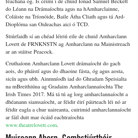
féachana óg. Is céimí í de chuid Ionad Samuel Beckett
do Léann na Drámaíochta agus na hAmharclainne,
Coláiste na Tríonóide, Baile Átha Cliath agus tá Ard-
Dioplóma san Oideachas aici ó TCD.
Stiúrfaidh sí an chéad léiriú eile de chuid Amharclann
Lovett de FRNKNSTN ​ag Amharclann na Mainistreach
ar an stáitse Peacock.​
Cruthaíonn Amharclann Lovett drámaíocht do gach
aois, do pháistí agus do dhaoine fásta, óg agus aosta,
sicín agus ubh. Ainmníodh iad do Ghradam Speisialta
na mBreithiúna ag Gradaim Amharclannaíochta The
Irish Times 2017. Má tá tú ag lorg amharclannaíocht a
dhéanann siamsaíocht, ar féidir éirí páirteach léi nó ar
féidir eagla a chur uaireanta, cuirimid amharclannaíocht
ar fáil duit mar ócáid eachtraíochta
www.theatrelovett.com
.
Muireann Ahern, Comhstiúrthóir