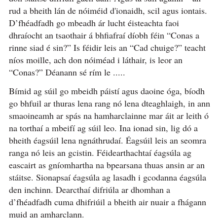
rud a bheith lán de nóiméid d'ionaidh, scil agus iontais.
D’fhéadfadh go mbeadh ár lucht éisteachta faoi
dhraíocht an tsaothair á bhfiafraí díobh féin “Conas a
rinne siad é sin?” Is féidir leis an “Cad chuige?” teacht
níos moille, ach don nóiméad i láthair, is leor an
“Conas?” Déanann sé rím le .....
Bímid ag súil go mbeidh páistí agus daoine óga, bíodh
go bhfuil ar thuras lena rang nó lena dteaghlaigh, in ann
smaoineamh ar spás na hamharclainne mar áit ar leith ó
na torthaí a mbeifí ag súil leo. Ina ionad sin, lig dó a
bheith éagsúil lena ngnáthrudaí. Éagsúil leis an seomra
ranga nó leis an gcistin. Féidearthachtaí éagsúla ag
eascairt as gníomhartha na bpearsana thuas ansin ar an
stáitse. Sionapsaí éagsúla ag lasadh i gcodanna éagsúla
den inchinn. Dearcthaí difriúla ar dhomhan a
d’fhéadfadh cuma dhifriúil a bheith air nuair a fhágann
muid an amharclann.