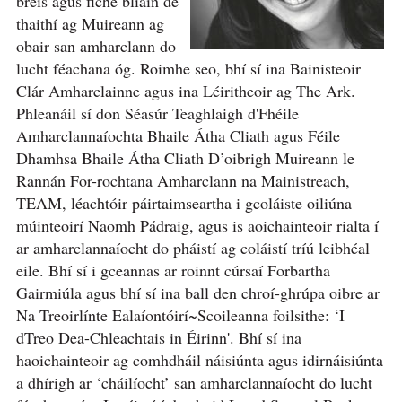
breis agus fiche bliain de
thaithí ag Muireann ag
obair san amharclann do
lucht féachana óg. Roimhe seo, bhí sí ina Bainisteoir
Clár Amharclainne agus ina Léiritheoir ag The Ark.
Phleanáil sí don Séasúr Teaghlaigh d'Fhéile
Amharclannaíochta Bhaile Átha Cliath agus Féile
Dhamhsa Bhaile Átha Cliath D’oibrigh Muireann le
Rannán For-rochtana Amharclann na Mainistreach,
TEAM, léachtóir páirtaimseartha i gcoláiste oiliúna
múinteoirí Naomh Pádraig, agus is aoichainteoir rialta í
ar amharclannaíocht do pháistí ag coláistí tríú leibhéal
eile. Bhí sí i gceannas ar roinnt cúrsaí Forbartha
Gairmiúla agus bhí sí ina ball den chroí-ghrúpa oibre ar
Na Treoirlínte Ealaíontóirí~Scoileanna foilsithe: ‘I
dTreo Dea-Chleachtais in Éirinn'. Bhí sí ina
haoichainteoir ag comhdháil náisiúnta agus idirnáisiúnta
a dhírigh ar ‘cháilíocht’ san amharclannaíocht do lucht