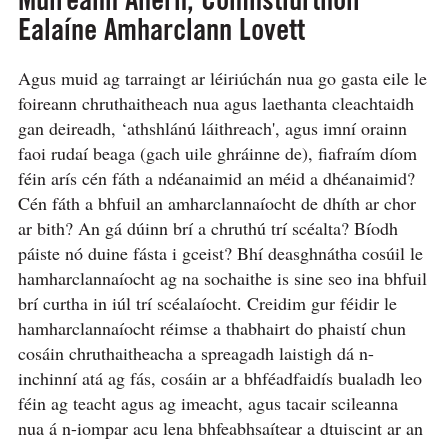
Ealaíne Amharclann Lovett
Agus muid ag tarraingt ar léiriúchán nua go gasta eile le
foireann chruthaitheach nua agus laethanta cleachtaidh
gan deireadh, ‘athshlánú láithreach', agus imní orainn
faoi rudaí beaga (gach uile ghráinne de), fiafraím díom
féin arís cén fáth a ndéanaimid an méid a dhéanaimid?
Cén fáth a bhfuil an amharclannaíocht de dhíth ar chor
ar bith? An gá dúinn brí a chruthú trí scéalta? Bíodh
páiste nó duine fásta i gceist? Bhí deasghnátha cosúil le
hamharclannaíocht ag na sochaithe is sine seo ina bhfuil
brí curtha in iúl trí scéalaíocht. Creidim gur féidir le
hamharclannaíocht réimse a thabhairt do phaistí chun
cosáin chruthaitheacha a spreagadh laistigh dá n-
inchinní atá ag fás, cosáin ar a bhféadfaidís bualadh leo
féin ag teacht agus ag imeacht, agus tacair scileanna
nua á n-iompar acu lena bhfeabhsaítear a dtuiscint ar an