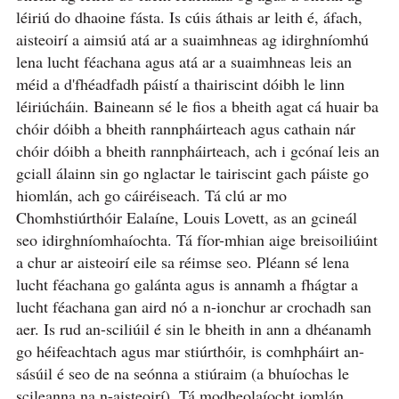
léiriú do dhaoine fásta. Is cúis áthais ar leith é, áfach,
aisteoirí a aimsiú atá ar a suaimhneas ag idirghníomhú
lena lucht féachana agus atá ar a suaimhneas leis an
méid a d'fhéadfadh páistí a thairiscint dóibh le linn
léiriúcháin. Baineann sé le fios a bheith agat cá huair ba
chóir dóibh a bheith rannpháirteach agus cathain nár
chóir dóibh a bheith rannpháirteach, ach i gcónaí leis an
gciall álainn sin go nglactar le tairiscint gach páiste go
hiomlán, ach go cáiréiseach. Tá clú ar mo
Chomhstiúrthóir Ealaíne, Louis Lovett, as an gcineál
seo idirghníomhaíochta. Tá fíor-mhian aige breisoiliúint
a chur ar aisteoirí eile sa réimse seo. Pléann sé lena
lucht féachana go galánta agus is annamh a fhágtar a
lucht féachana gan aird nó a n-ionchur ar crochadh san
aer. Is rud an-sciliúil é sin le bheith in ann a dhéanamh
go héifeachtach agus mar stiúrthóir, is comhpháirt an-
sásúil é seo de na seónna a stiúraim (a bhuíochas le
scileanna na n-aisteoirí). Tá modheolaíocht iomlán