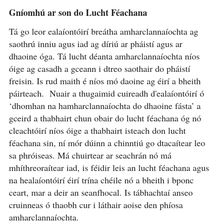
Gníomhú ar son do Lucht Féachana
Tá go leor ealaíontóirí breátha amharclannaíochta ag
saothrú inniu agus iad ag díriú ar pháistí agus ar
dhaoine óga. Tá lucht déanta amharclannaíochta níos
óige ag casadh a gceann i dtreo saothair do pháistí
freisin. Is rud maith é níos mó daoine ag éirí a bheith
páirteach. Nuair a thugaimid cuireadh d'ealaíontóirí ó
‘dhomhan na hamharclannaíochta do dhaoine fásta’ a
gceird a thabhairt chun obair do lucht féachana óg nó
cleachtóirí níos óige a thabhairt isteach don lucht
féachana sin, ní mór dúinn a chinntiú go dtacaítear leo
sa phróiseas. Má chuirtear ar seachrán nó má
mhíthreoraítear iad, is féidir leis an lucht féachana agus
na healaíontóirí éirí trína chéile nó a bheith i bponc
ceart, mar a deir an seanfhocal. Is tábhachtaí anseo
cruinneas ó thaobh cur i láthair aoise den phíosa
amharclannaíochta.