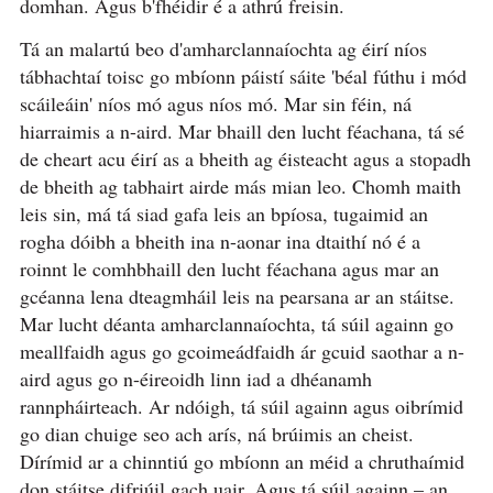
domhan. Agus b'fhéidir é a athrú freisin.
Tá an malartú beo d'amharclannaíochta ag éirí níos
tábhachtaí toisc go mbíonn páistí sáite 'béal fúthu i mód
scáileáin' níos mó agus níos mó. Mar sin féin, ná
hiarraimis a n-aird. Mar bhaill den lucht féachana, tá sé
de cheart acu éirí as a bheith ag éisteacht agus a stopadh
de bheith ag tabhairt airde más mian leo. Chomh maith
leis sin, má tá siad gafa leis an bpíosa, tugaimid an
rogha dóibh a bheith ina n-aonar ina dtaithí nó é a
roinnt le comhbhaill den lucht féachana agus mar an
gcéanna lena dteagmháil leis na pearsana ar an stáitse.
Mar lucht déanta amharclannaíochta, tá súil againn go
meallfaidh agus go gcoimeádfaidh ár gcuid saothar a n-
aird agus go n-éireoidh linn iad a dhéanamh
rannpháirteach. Ar ndóigh, tá súil againn agus oibrímid
go dian chuige seo ach arís, ná brúimis an cheist.
Dírímid ar a chinntiú go mbíonn an méid a chruthaímid
don stáitse difriúil gach uair. Agus tá súil againn – an