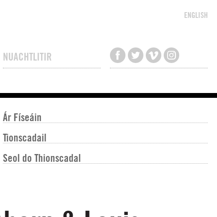
ENGLISH
NUACHTLITIR
Ár Físeáin
Tionscadail
Seol do Thionscadal