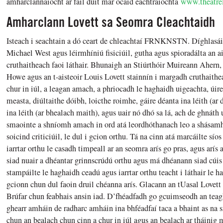
amharclannaíocht ar fáil duit mar ócáid eachtraíochta
www.theatre
Amharclann Lovett sa Seomra Cleachtaidh
Isteach i seachtain a dó ceart de chleachtaí FRNKNSTN. Díghlasáil n
Michael West agus léirmhíniú fisiciúil, gutha agus spioradálta an ais
cruthaitheach faoi láthair. Bhunaigh an Stiúrthóir Muireann Ahern, 
Howe agus an t-aisteoir Louis Lovett stainnín i margadh cruthaithe
chur in iúl, a leagan amach, a phriocadh le haghaidh uigeachta, úire, 
measta, diúltaithe dóibh, loicthe roimhe, gáire déanta ina léith (ar
ina léith (ar bhealach maith), agus uair nó dhó sa lá, ach de ghnáth 
smaointe a shníomh amach in ord atá leordhóthanach leo a shásamh a
soicind criticiúil, le dul i gcion orthu. Tá na cinn atá marcáilte sí
iarrtar orthu le casadh timpeall ar an seomra arís go pras, agus arís 
siad nuair a dhéantar grinnscrúdú orthu agus má dhéanann siad cúis t
stampáilte le haghaidh ceadú agus iarrtar orthu teacht i láthair le h
gcionn chun dul faoin druil chéanna arís. Glacann an tUasal Lovett l
Brúfar chun feabhais ansin iad. D’fhéadfadh go gcuimseodh an teag
ghearr amháin de radharc amháin ina bhféadfaí taca a bhaint as na 
chun an bealach chun cinn a chur in iúl agus an bealach ar tháinig 