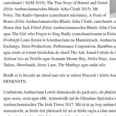
camchuairt i SAM 2019), The True Story of Hansel and Gretel ​
(Féile Amharclannaíochta Bhaile Átha Cliath 2015).​ Mr.
Foley, The Radio Operator (camchuairt náisiúnta), A Feast of
Bones (Féile Amharclannaíochta Bhaile Átha Cliath, camchuairt s
House that Jack Filled (Féile Amharclannaíochta Bhaile Átha Cliat
agus The Girl who Forgot to Sing Badly (camchuairteanna in Éi
D'oibrigh Louis freisin le hAmharclann na Mainistreach, Amharcl
Exchange, Siren Productions, Performance Corporation, Barabbas ag
agus stiúir sé roinnt léiriúchán de chuid The Ark, Ionad Cultúir do
Áirítear leis an Teilifís agus Scannán Moone Boy, Stella Days, Ans
Tudors, Showbands, Story Lane, The Morbegs agus rudaí eile.
Beidh sé le feiceáil an chéad uair eile ar stáitse Peacock i léiriú A
FRNKNSTN.
Cruthaíonn Amharclann Lovett drámaíocht do gach aois, do pháistí 
agus aosta, sicín agus ubh. Ainmníodh iad do Ghradam Speisialta
Amharclannaíochta The Irish Times 2017. Má tá tú ag lorg amharc
siamsaíocht, ar féidir éirí páirteach léi nó ar féidir eagla a chur uai