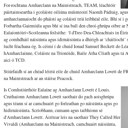
For-rochtana Amharclann na Mainistreach, TEAM, léachtóir
páirtaimseartha i gcoláiste oiliúna múinteoirí Naomh Pádraig, agus i
amharclannaíocht do pháistí ag coláistí tríú leibhéal eile. Bhí sí i g
Forbartha Gairmiúla agus bhí sí ina ball den chroí-ghrúpa oibre ar 
Ealaíontóirí~Scoileanna foilsithe: ‘I dTreo Dea-Chleachtais in Éirin
ag comhdháil náisiúnta agus idirnáisiúnta a dhírigh ar ‘cháilíocht’
lucht féachana óg. Is céimí í de chuid Ionad Samuel Beckett do L
hAmharclainne, Coláiste na Tríonóide, Baile Átha Cliath agus tá
aici ó TCD.
Stiúrfaidh sí an chéad léiriú eile de chuid Amharclann Lovett 
na Mainistreach ar an stáitse Peacock.​
Is Comhstiúrthóir Ealaíne ag Amharclann Lovett é Louis.
Cruthaíonn Amharclann Lovett saothair do gach aoisghrúpa
agus téann sí ar camchuairt go forleathan go náisiúnta agus go
hidirnáisiúnta. Scríobhann, cumann agus taibhíonn sé
d'Amharclann Lovett. Áirítear leis na saothair They Called Her
Vivaldi ​(Amharclann na Mainistreach, camchuairt náisiúnta,