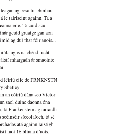
a leagan ag cosa luachmhara
á le tairiscint againn. Tá a
teanna eile. Tá cuid acu
ú inár gcuid gruaige gan aon
mid ag dul thar fóir anois...
cniúla agus na chéad lucht
asáistí mhargadh ár smaointe
aí.
héad léiriú eile de FRNKNSTN
ry Shelley
an cóiriú dána seo Victor
onn saol duine daonna óna
, tá Frankenstein ag iarraidh
 scéinséir síceolaíoch, tá sé
rchadas atá againn laistigh
tí faoi 16 bliana d’aois,