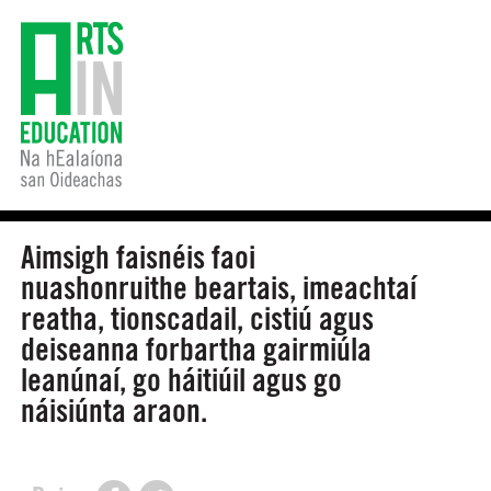
Aimsigh faisnéis faoi
nuashonruithe beartais, imeachtaí
reatha, tionscadail, cistiú agus
deiseanna forbartha gairmiúla
leanúnaí, go háitiúil agus go
náisiúnta araon.