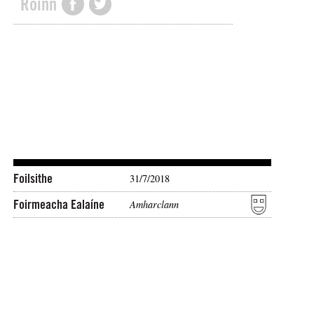
Roinn
Foilsithe
31/7/2018
Foirmeacha Ealaíne
Amharclann