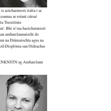
s aoichainteoir rialta í ar
ceannas ar roinnt cúrsaí
Na Treoirlínte
n'. Bhí sí ina haoichainteoir
 san amharclannaíocht do
éann na Drámaíochta agus na
 Ard-Dioplóma san Oideachas
de FRNKNSTN ​ag Amharclann