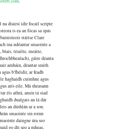
lovett.com
.
a dtairsí idir focail scripte
teora is ea an fócas sa spás
bainisteoir stáitse Clare
ach ina ndéantar smaointe a
blais, triailte, meáite,
 dhrochbhealach), gáire déanta
uair amháin, déantar sraith
gus b'fhéidir, ar feadh
os le haghaidh cuimhne agus
agus arís eile. Má sheasann
ar éis athrá, ansin tá siad
aghaidh dualgais an lá dár
eis an dúshlán ar a son.
hrán smaointe sin roinn
smaointe daingne úra seo
muid go dtí seo a mheas.