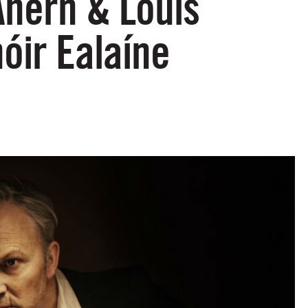
Ahern & Louis
óir Ealaíne