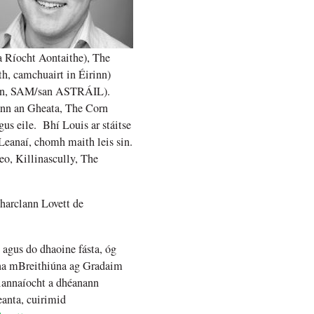
a Ríocht Aontaithe), The
h, camchuairt in Éirinn)
rinn, SAM/san ASTRÁIL).
ann an Gheata, The Corn
us eile. Bhí Louis ar stáitse
 Leanaí, chomh maith leis sin.
eo, Killinascully, The
mharclann Lovett de
agus do dhaoine fásta, óg
 na mBreithiúna ag Gradaim
lannaíocht a dhéanann
reanta, cuirimid