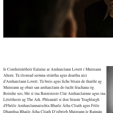
Is Comhstiúrthóir Ealaíne ar Amharclann Lovett í Muireann
Ahern. Tá iliomad seónna stiúrtha agus deartha aici
d’Amharclann Lovett. Tá breis agus fiche bliain de thaithí ag
Muireann ag obair san amharclann do lucht féachana óg.
Roimhe seo, bhí sí ina Bainisteoir Clár Amharclainne agus ina
Léiritheoir ag The Ark. Phleanáil sí don Séasúr Teaghlaigh
d'Fhéile Amharclannaíochta Bhaile Átha Cliath agus Féile
Dhamhsa Bhaile Átha Cliath D’oibrigh Muireann le Rannán