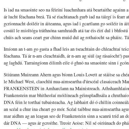
Is iad na smaointe seo na féiríní luachmhara atá beartaithe againn 
ár lucht féachana breá. Tá sé riachtanach gurb iad na táirgí is fearr at
gcríonnacht doiléir in áiteanna, agus iad i gcartlann go soiléir in ái
cosúil le míoltóga tráthnóna samhraidh atá tar éis éirí dul i bhfost
chúis ach seans ceart gur chinn muid dul ag rothaíocht sa pháirc. Tái
Imíonn an t-am go gasta a fhad leis an tseachtain do chleachtaí tei
féachana. Tá ár n-am cleachtaidh, ár n-am ag siúl (ag rásaíocht!) p
ag laghdú. Tarraingíonn éilimh eile ó ghnó na smaointe sinn i gcón
Stiúrann Muireann Ahern agus bíonn Louis Lovett ar stáitse sa c
le Michael West, claochlú nua-aimseartha d'úrscéal clasaiceach Ma
FRANKENSTEIN in Amharclann na Mainistreach. Athshamhlaíonn 
Frankenstein mar bhitheolaí móilíneach géinspladhsála a chruthaí
DNA féin le torthaí tubaisteacha. Ag labhairt dó ó chillín coinneála
an scéal a chur ina cheart go mór. Scéal taibhse nua-aimseartha agus
mar aidhm ag an leagan seo de Frankenstein sinn a scanrú tríd an do
dár DNA — agus ár gcroíthe. Treoir Aoise: Níl sé oiriúnach do pháis