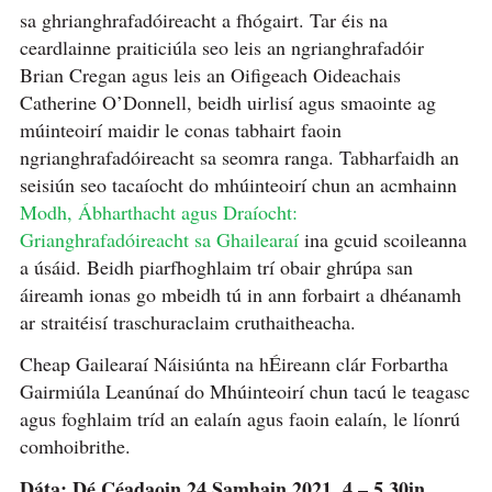
sa ghrianghrafadóireacht a fhógairt. Tar éis na
ceardlainne praiticiúla seo leis an ngrianghrafadóir
Brian Cregan agus leis an Oifigeach Oideachais
Catherine O’Donnell, beidh uirlisí agus smaointe ag
múinteoirí maidir le conas tabhairt faoin
ngrianghrafadóireacht sa seomra ranga. Tabharfaidh an
seisiún seo tacaíocht do mhúinteoirí chun an acmhainn
Modh, Ábharthacht agus Draíocht:
Grianghrafadóireacht sa Ghailearaí
ina gcuid scoileanna
a úsáid. Beidh piarfhoghlaim trí obair ghrúpa san
áireamh ionas go mbeidh tú in ann forbairt a dhéanamh
ar straitéisí traschuraclaim cruthaitheacha.
Cheap Gailearaí Náisiúnta na hÉireann clár Forbartha
Gairmiúla Leanúnaí do Mhúinteoirí chun tacú le teagasc
agus foghlaim tríd an ealaín agus faoin ealaín, le líonrú
comhoibrithe.
Dáta: Dé Céadaoin 24 Samhain 2021, 4 – 5.30in