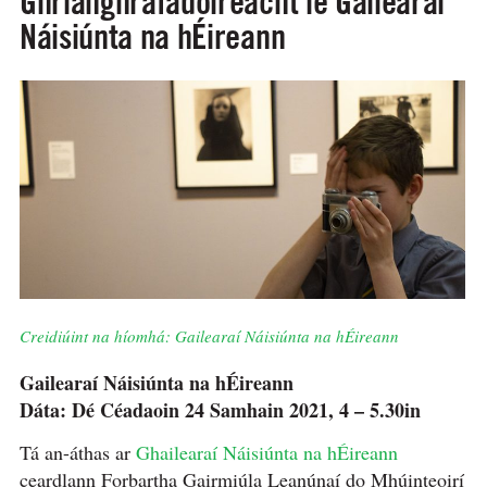
Ghrianghrafadóireacht le Gailearaí
Náisiúnta na hÉireann
Creidiúint na híomhá: Gailearaí Náisiúnta na hÉireann
Gailearaí Náisiúnta na hÉireann
Dáta: Dé Céadaoin 24 Samhain 2021, 4 – 5.30in
Tá an-áthas ar
Ghailearaí Náisiúnta na hÉireann
ceardlann Forbartha Gairmiúla Leanúnaí do Mhúinteoirí