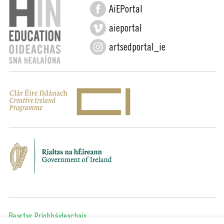
AiEPortal
aieportal
artsedportal_ie
Beartas Príobháideachais