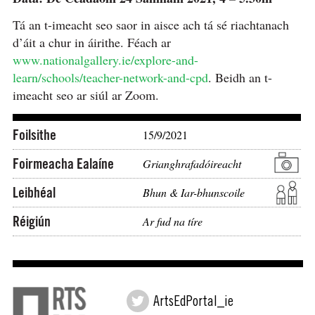
Tá an t-imeacht seo saor in aisce ach tá sé riachtanach
d’áit a chur in áirithe. Féach ar
www.nationalgallery.ie/explore-and-
learn/schools/teacher-network-and-cpd
. Beidh an t-
imeacht seo ar siúl ar Zoom.
Foilsithe
15/9/2021
Foirmeacha Ealaíne
Grianghrafadóireacht
Leibhéal
Bhun & Iar-bhunscoile
Réigiún
Ar fud na tíre
ArtsEdPortal_ie