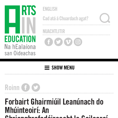
ENGLISH
NUACHTLITIR
SHOW MENU
Roinn
Forbairt Ghairmiúil Leanúnach do
Mhúinteoirí: An