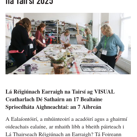
na Tairsí 2025
Lá Réigiúnach Earraigh na Tairsí ag VISUAL
Ceatharlach Dé Sathairn an 17 Bealtaine
Spriocdháta Aighneachtaí: an 7 Aibreán
A Ealaíontóirí, a mhúinteoirí a acadóirí agus a ghairmí
oideachais ealaíne, ar mhaith libh a bheith páirteach i
Lá Thairseach Réigiúnach an Earraigh? Tá Foireann