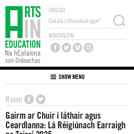
ENGLISH
NUACHTLITIR
SHOW MENU
Roinn
Gairm ar Chuir i láthair agus
Ceardlanna: Lá Réigiúnach Earraigh