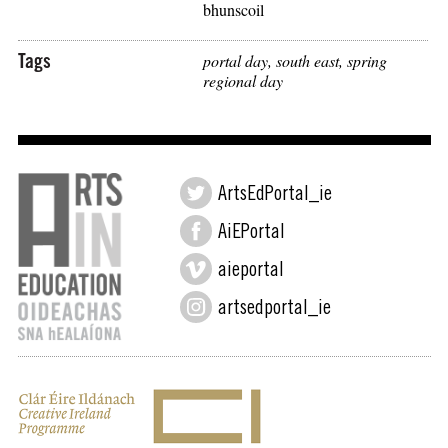
bhunscoil
Tags
portal day
,
south east
,
spring
regional day
ArtsEdPortal_ie
AiEPortal
aieportal
artsedportal_ie