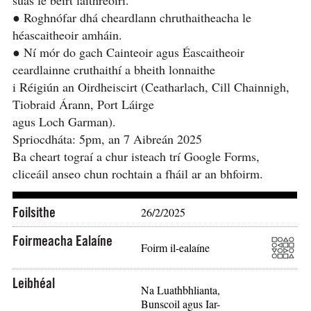
● Roghnófar dhá cheardlann chruthaitheacha le
héascaitheoir amháin.
● Ní mór do gach Cainteoir agus Éascaitheoir
ceardlainne cruthaithí a bheith lonnaithe
i Réigiún an Oirdheiscirt (Ceatharlach, Cill Chainnigh,
Tiobraid Árann, Port Láirge
agus Loch Garman).
Spriocdháta: 5pm, an 7 Aibreán 2025
Ba cheart tograí a chur isteach trí Google Forms,
cliceáil anseo chun rochtain a fháil ar an bhfoirm.
Foilsithe
26/2/2025
Foirmeacha Ealaíne
Foirm il-ealaíne
Leibhéal
Na Luathbhlianta,
Bunscoil agus Iar-