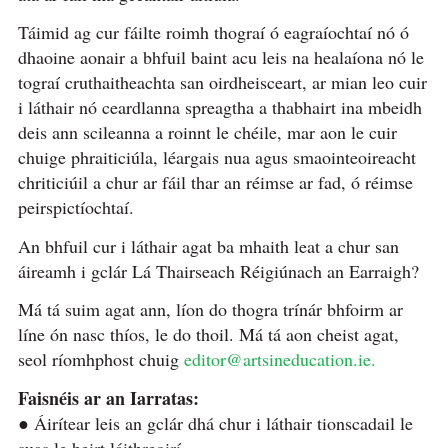
Táimid ag cur fáilte roimh thograí ó eagraíochtaí nó ó
dhaoine aonair a bhfuil baint acu leis na healaíona nó le
tograí cruthaitheachta san oirdheisceart, ar mian leo cuir
i láthair nó ceardlanna spreagtha a thabhairt ina mbeidh
deis ann scileanna a roinnt le chéile, mar aon le cuir
chuige phraiticiúla, léargais nua agus smaointeoireacht
chriticiúil a chur ar fáil thar an réimse ar fad, ó réimse
peirspictíochtaí.
An bhfuil cur i láthair agat ba mhaith leat a chur san
áireamh i gclár Lá Thairseach Réigiúnach an Earraigh?
Má tá suim agat ann, líon do thogra trínár bhfoirm ar
líne ón nasc thíos, le do thoil. Má tá aon cheist agat,
seol ríomhphost chuig
editor@artsineducation.ie.
Faisnéis ar an Iarratas:
● Áirítear leis an gclár dhá chur i láthair tionscadail le
suas le beirt láithreoirí.