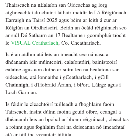
Thairseach na nEalaíon san Oideachas ag lorg
aighneachtaí do chuir i láthair maidir le Lá Réigiúnach
Earraigh na Tairsí 2025 agus béim ar leith á cur ar
Réigiún an Oirdheiscirt. Beidh an ócáid réigiúnach seo
ar siúl Dé Sathairn an 17 Bealtaine i gcomhpháirtíocht
le
VISUAL Ceatharlach
, Co. Cheatharlach.
Is é an aidhm atá leis an imeacht seo ná nasc a
dhéanamh idir múinteoirí, ealaíontóirí, bainisteoirí
ealaíne agus aon duine ar suim leo na healaíona san
oideachas, atá lonnaithe i gCeatharlach, i gCill
Chainnigh, i dTiobraid Árann, i bPort. Láirge agus i
Loch Garman.
Is féidir le cleachtóirí tuilleadh a fhoghlaim faoin
Tairseach, insint dúinn faoina gcuid oibre, ceangal a
dhéanamh leis an bpobal ar bhonn réigiúnach, cleachtas
a roinnt agus foghlaim faoi na deiseanna nó imeachtaí
atá ar fáil ina gceantair áitiúla.