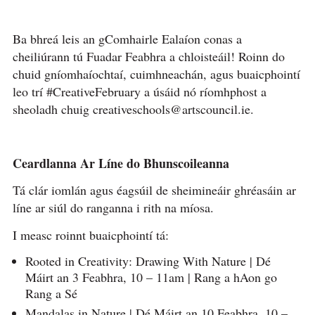
Ba bhreá leis an gComhairle Ealaíon conas a
cheiliúrann tú Fuadar Feabhra a chloisteáil! Roinn do
chuid gníomhaíochtaí, cuimhneachán, agus buaicphointí
leo trí #CreativeFebruary a úsáid nó ríomhphost a
sheoladh chuig creativeschools@artscouncil.ie.
Ceardlanna Ar Líne do Bhunscoileanna
Tá clár iomlán agus éagsúil de sheimineáir ghréasáin ar
líne ar siúl do ranganna i rith na míosa.
I measc roinnt buaicphointí tá:
Rooted in Creativity: Drawing With Nature | Dé
Máirt an 3 Feabhra, 10 – 11am | Rang a hAon go
Rang a Sé
Mandalas in Nature | Dé Máirt an 10 Feabhra, 10 –