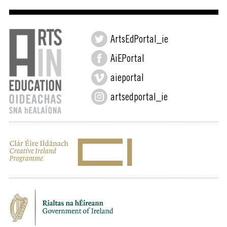
ArtsEdPortal_ie
AiEPortal
aieportal
artsedportal_ie