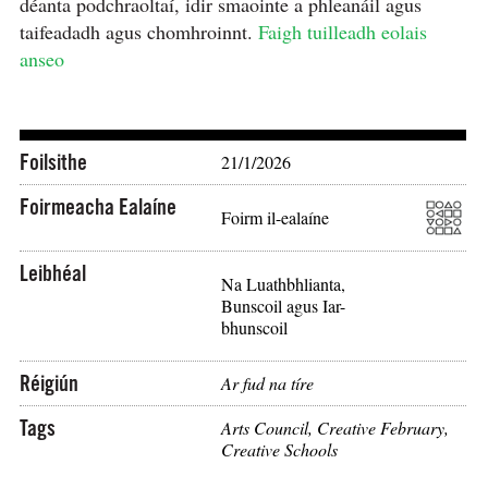
déanta podchraoltaí, idir smaointe a phleanáil agus
taifeadadh agus chomhroinnt.
Faigh tuilleadh eolais
anseo
Foilsithe
21/1/2026
Foirmeacha Ealaíne
Foirm il-ealaíne
Leibhéal
Na Luathbhlianta,
Bunscoil agus Iar-
bhunscoil
Réigiún
Ar fud na tíre
Tags
Arts Council
,
Creative February
,
Creative Schools