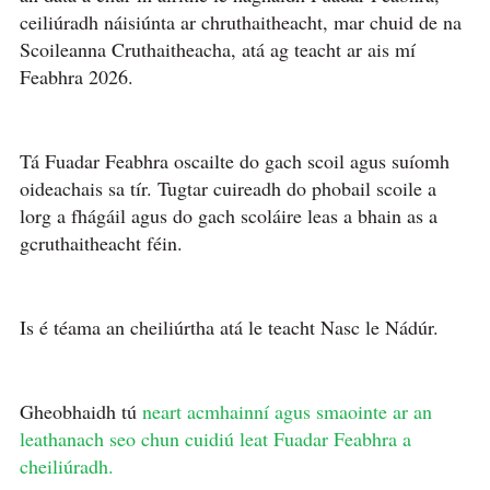
ceiliúradh náisiúnta ar chruthaitheacht, mar chuid de na
Scoileanna Cruthaitheacha, atá ag teacht ar ais mí
Feabhra 2026.
Tá Fuadar Feabhra oscailte do gach scoil agus suíomh
oideachais sa tír. Tugtar cuireadh do phobail scoile a
lorg a fhágáil agus do gach scoláire leas a bhain as a
gcruthaitheacht féin.
Is é téama an cheiliúrtha atá le teacht Nasc le Nádúr.
Gheobhaidh tú
neart acmhainní agus smaointe ar an
leathanach seo chun cuidiú leat Fuadar Feabhra a
cheiliúradh.