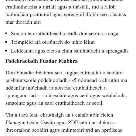
cruthaitheacha a thriail agus a thástáil, rud a raibh
bailiúchán praiticiúil agus spreagúil díobh seo a leanas
mar thoradh air:
Smaointe cruthaitheacha réidh don seomra ranga
Teimpléid atá oiriúnach do mhic léinn
Leideanna agus cleasa chun samhlaíocht a spreagadh
Podchraoladh Fuadar Feabhra
Don Fhuadar Feabhra seo, tugtar cuireadh do scoláirí
iar-bhunscoile podchraoladh 4-5 nóiméad a chruthú ina
ndéanfar iniúchadh ar aon rud cruthaitheach a
spreagann iad — idir ealaín agus ceol agus scéalaíocht,
smaointe agus an saol cruthaitheach ar scoil.
Chun tacú leat, chruthaigh an t-ealaíontóir Helen
Flanagan treoir físeáin agus PDF céim ar chéim a
threoraíonn scoláirí agus múinteoirí tríd an bpróiseas