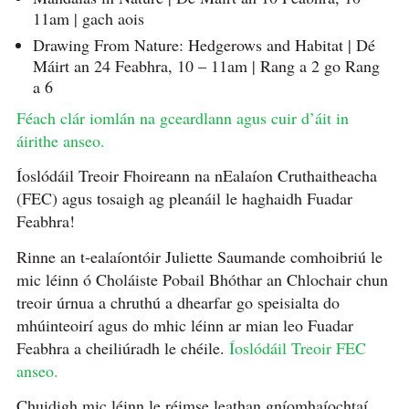
11am | gach aois
Drawing From Nature: Hedgerows and Habitat | Dé
Máirt an 24 Feabhra, 10 – 11am | Rang a 2 go Rang
a 6
Féach clár iomlán na gceardlann agus cuir d’áit in
áirithe anseo.
Íoslódáil Treoir Fhoireann na nEalaíon Cruthaitheacha
(FEC) agus tosaigh ag pleanáil le haghaidh Fuadar
Feabhra!
Rinne an t-ealaíontóir Juliette Saumande comhoibriú le
mic léinn ó Choláiste Pobail Bhóthar an Chlochair chun
treoir úrnua a chruthú a dhearfar go speisialta do
mhúinteoirí agus do mhic léinn ar mian leo Fuadar
Feabhra a cheiliúradh le chéile.
Íoslódáil Treoir FEC
anseo.
Chuidigh mic léinn le réimse leathan gníomhaíochtaí