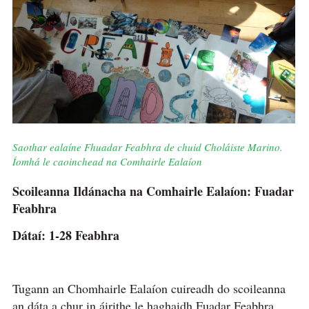
Saothar ealaíne Fhuadar Feabhra de chuid Choláiste Marino.
Íomhá le caoinchead na Comhairle Ealaíon
Scoileanna Ildánacha na Comhairle Ealaíon: Fuadar
Feabhra
Dátaí: 1-28 Feabhra
Tugann an Chomhairle Ealaíon cuireadh do scoileanna
an dáta a chur in áirithe le haghaidh Fuadar Feabhra,