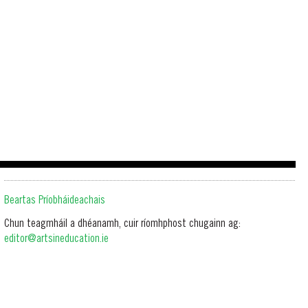
Beartas Príobháideachais
Chun teagmháil a dhéanamh, cuir ríomhphost chugainn ag:
editor@artsineducation.ie