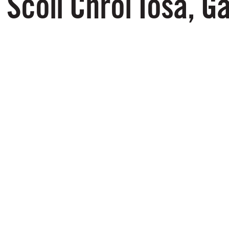
Scoil Chroí Íosa, G