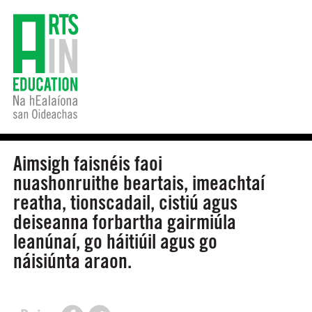
Aimsigh faisnéis faoi
nuashonruithe beartais, imeachtaí
reatha, tionscadail, cistiú agus
deiseanna forbartha gairmiúla
leanúnaí, go háitiúil agus go
náisiúnta araon.