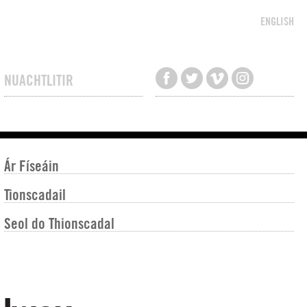
ENGLISH
NUACHTLITIR
Ár Físeáin
Tionscadail
Seol do Thionscadal