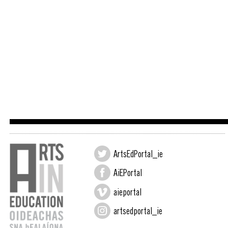
ArtsEdPortal_ie
AiEPortal
aieportal
artsedportal_ie