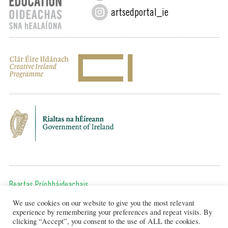
artsedportal_ie
Beartas Príobháideachais
We use cookies on our website to give you the most relevant
Chun teagmháil a dhéanamh, cuir ríomhphost chugainn ag:
experience by remembering your preferences and repeat visits. By
editor@artsineducation.ie
clicking “Accept”, you consent to the use of ALL the cookies.