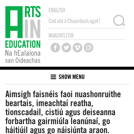
ENGLISH
NUACHTLITIR
SHOW MENU
Aimsigh faisnéis faoi nuashonruithe
beartais, imeachtaí reatha,
tionscadail, cistiú agus deiseanna
forbartha gairmiúla leanúnaí, go
háitiúil agus go náisiúnta araon.