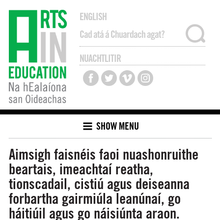
ENGLISH
NUACHTLITIR
SHOW MENU
Aimsigh faisnéis faoi nuashonruithe
beartais, imeachtaí reatha,
tionscadail, cistiú agus deiseanna
forbartha gairmiúla leanúnaí, go
háitiúil agus go náisiúnta araon.