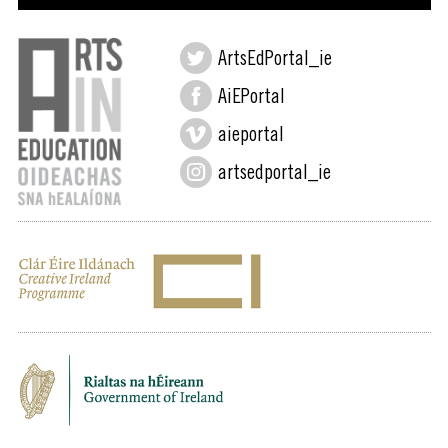
ArtsEdPortal_ie
AiEPortal
aieportal
artsedportal_ie