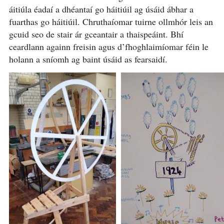
áitiúla éadaí a dhéantaí go háitiúil ag úsáid ábhar a
fuarthas go háitiúil. Chruthaíomar tuirne ollmhór leis an
gcuid seo de stair ár gceantair a thaispeáint. Bhí
ceardlann againn freisin agus d’fhoghlaimíomar féin le
holann a sníomh ag baint úsáid as fearsaidí.