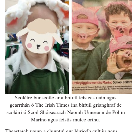
Scoláire bunscoile ar a bhfuil feisteas uain agus
gearrthán ó The Irish Times ina bhfuil grianghraf de
scoláirí ó Scoil Shóisearach Naomh Uinseann de Pól in
Marino agus feistis muice orthu.
Theastaigh uainn a chinntiú gur léiríodh cultúir agus