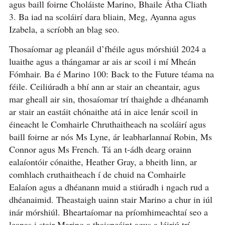
agus baill foirne Choláiste Marino, Bhaile Átha Cliath
3. Ba iad na scoláirí dara bliain, Meg, Ayanna agus
Izabela, a scríobh an blag seo.
Thosaíomar ag pleanáil d’fhéile agus mórshiúl 2024 a
luaithe agus a thángamar ar ais ar scoil i mí Mheán
Fómhair. Ba é Marino 100: Back to the Future téama na
féile. Ceiliúradh a bhí ann ar stair an cheantair, agus
mar gheall air sin, thosaíomar trí thaighde a dhéanamh
ar stair an eastáit chónaithe atá in aice lenár scoil in
éineacht le Comhairle Chruthaitheach na scoláirí agus
baill foirne ar nós Ms Lyne, ár leabharlannaí Robin, Ms
Connor agus Ms French. Tá an t-ádh dearg orainn
ealaíontóir cónaithe, Heather Gray, a bheith linn, ar
comhlach cruthaitheach í de chuid na Comhairle
Ealaíon agus a dhéanann muid a stiúradh i ngach rud a
dhéanaimid. Theastaigh uainn stair Marino a chur in iúl
inár mórshiúl. Bheartaíomar na príomhimeachtaí seo a
leanas i stair Marino a thaispeáint agus a léiriú trí