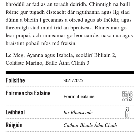
bhródúil ar fad as an toradh deiridh. Chinntigh na baill
foirne gur tugadh éisteacht dár nguthanna agus lig siad
dúinn a bheith i gceannas a oiread agus ab fhéidir, agus
threoraigh siad muid tríd an bpróiseas. Rinneamar go
leor prapaí, ach rinneamar go leor cairde, nasc nua agus
braistint pobail níos mó freisin.
Le Meg, Ayanna agus Izabela, scoláirí Bhliain 2,
Coláiste Marino, Baile Átha Cliath 3
Foilsithe
30/1/2025
Foirmeacha Ealaíne
Foirm il-ealaíne
Leibhéal
Iar-Bhunscoile
Réigiún
Cathair Bhaile Átha Cliath