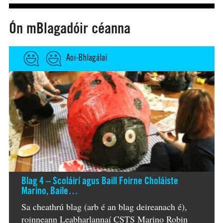
Ón mBlagadóir céanna
Aoi-Bhlagálaí
Blag 4 – Scoláirí agus Baill Foirne Choláiste
Marino, Baile…
Sa cheathrú blag (arb é an blag deireanach é),
roinneann Leabharlannaí CSTS Marino Robin