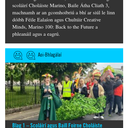
scoláirí Choláiste Marino, Baile Átha Cliath 3,
machnamh ar an gcomhoibriú a bhí ar siúl le linn
dóibh Féile Ealaíon agus Chultúir Creative
Minds, Marino 100: Back to the Future a
phleanáil agus a eagrú.
Aoi-Bhlagálaí
Blag 1 – Scoláirí agus Baill Foirne Choláiste