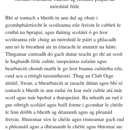
mórshiúl féile
Bhí sé iontach a bheith in ann dul ag obair i
gcomhpháirtíocht le scoileanna eile freisin le cabhrú le
cruthú na bprapaí, agus tháinig scoláirí ó go leor
scoileanna eile chuig an mórshiúl le páirt a ghlacadh
ann nó le breathnú air in éineacht le muintir na háite.
Thugamar cuireadh do gach duine teacht go dtí an scoil
le haghaidh féile cultúr, taispeántas ealaíne agus
bearbaiciú chomh maith le go leor bianna cultúrtha eile,
cuid acu a réitigh tuismitheoirí. Thug an Club Óige
áitiúil, Swan, a bhearbaiciú ar iasacht dúinn agus bhí sé
iontach a bheith in ann rudaí ón lear mór cultúr atá inár
scoil agus inár bpobal a thaispeáint. Ba mhaith an rud é
gur oibrigh scoláirí agus baill foirne i gcomhar le chéile
le linn dóibh a bheith ag déanamh agus ag pleanáil
freisin. Shuíomar síos le chéile agus rinneamar gach rud
a phleanáil agus a dhéanamh le chéile agus bhíomar an-