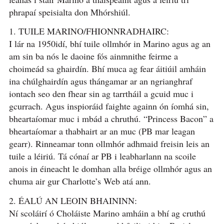
phrapaí speisialta don Mhórshiúl.
1. TUILE MARINO/FHIONNRADHAIRC:
I lár na 1950idí, bhí tuile ollmhór in Marino agus ag an
am sin ba nós le daoine fós ainmnithe feirme a
choimeád sa ghairdín. Bhí muca ag fear áitiúil amháin
ina chúlghairdín agus thángamar ar an ngrianghraf
iontach seo den fhear sin ag tarrtháil a gcuid muc i
gcurrach. Agus inspioráid faighte againn ón íomhá sin,
bheartaíomar muc i mbád a chruthú. “Princess Bacon” a
bheartaíomar a thabhairt ar an muc (PB mar leagan
gearr). Rinneamar tonn ollmhór adhmaid freisin leis an
tuile a léiriú. Tá cónaí ar PB i leabharlann na scoile
anois in éineacht le domhan alla bréige ollmhór agus an
chuma air gur Charlotte’s Web atá ann.
2. ÉALÚ AN LEOIN BHAININN:
Ní scoláirí ó Choláiste Marino amháin a bhí ag cruthú