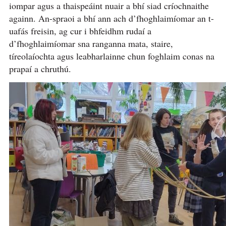
iompar agus a thaispeáint nuair a bhí siad críochnaithe
againn. An-spraoi a bhí ann ach d’fhoghlaimíomar an t-
uafás freisin, ag cur i bhfeidhm rudaí a
d’fhoghlaimíomar sna ranganna mata, staire,
tíreolaíochta agus leabharlainne chun foghlaim conas na
prapaí a chruthú.