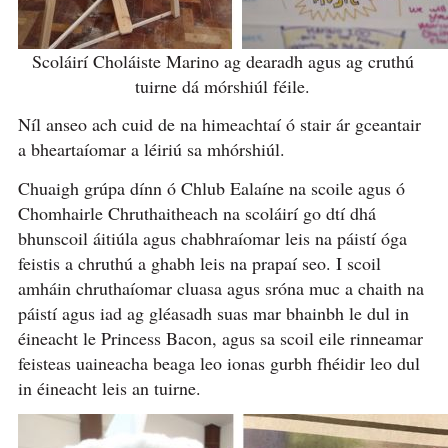
Scoláirí Choláiste Marino ag dearadh agus ag cruthú
tuirne dá mórshiúl féile.
Níl anseo ach cuid de na himeachtaí ó stair ár gceantair
a bheartaíomar a léiriú sa mhórshiúl.
Chuaigh grúpa dínn ó Chlub Ealaíne na scoile agus ó
Chomhairle Chruthaitheach na scoláirí go dtí dhá
bhunscoil áitiúla agus chabhraíomar leis na páistí óga
feistis a chruthú a ghabh leis na prapaí seo. I scoil
amháin chruthaíomar cluasa agus sróna muc a chaith na
páistí agus iad ag gléasadh suas mar bhainbh le dul in
éineacht le Princess Bacon, agus sa scoil eile rinneamar
feisteas uaineacha beaga leo ionas gurbh fhéidir leo dul
in éineacht leis an tuirne.