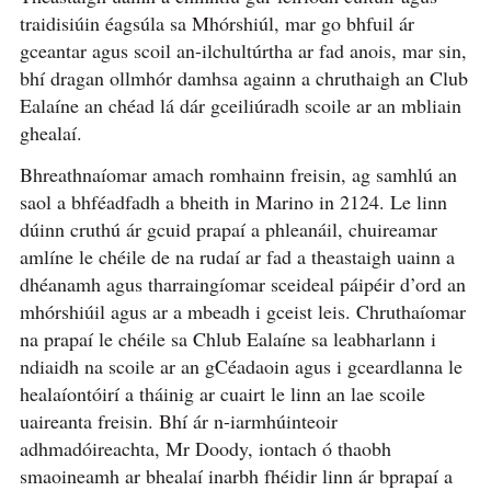
traidisiúin éagsúla sa Mhórshiúl, mar go bhfuil ár
gceantar agus scoil an-ilchultúrtha ar fad anois, mar sin,
bhí dragan ollmhór damhsa againn a chruthaigh an Club
Ealaíne an chéad lá dár gceiliúradh scoile ar an mbliain
ghealaí.
Bhreathnaíomar amach romhainn freisin, ag samhlú an
saol a bhféadfadh a bheith in Marino in 2124. Le linn
dúinn cruthú ár gcuid prapaí a phleanáil, chuireamar
amlíne le chéile de na rudaí ar fad a theastaigh uainn a
dhéanamh agus tharraingíomar sceideal páipéir d’ord an
mhórshiúil agus ar a mbeadh i gceist leis. Chruthaíomar
na prapaí le chéile sa Chlub Ealaíne sa leabharlann i
ndiaidh na scoile ar an gCéadaoin agus i gceardlanna le
healaíontóirí a tháinig ar cuairt le linn an lae scoile
uaireanta freisin. Bhí ár n-iarmhúinteoir
adhmadóireachta, Mr Doody, iontach ó thaobh
smaoineamh ar bhealaí inarbh fhéidir linn ár bprapaí a