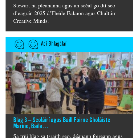
Stewart na pleananna agus an scéal go dtí seo
d’eagrán 2025 d’Fhéile Ealaíon agus Chultúir
Creative Minds.
Aoi-Bhlagálaí
Blag 3 – Scoláirí agus Baill Foirne Choláiste
Marino, Baile…
Sa tríú blag sa tsraith seo, déanann foireann agus