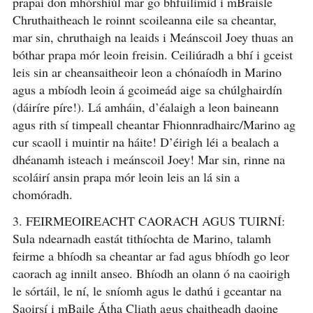
prapaí don mhórshiúl mar go bhfuilimid i mBraisle
Chruthaitheach le roinnt scoileanna eile sa cheantar,
mar sin, chruthaigh na leaids i Meánscoil Joey thuas an
bóthar prapa mór leoin freisin. Ceiliúradh a bhí i gceist
leis sin ar cheansaitheoir leon a chónaíodh in Marino
agus a mbíodh leoin á gcoimeád aige sa chúlghairdín
(dáiríre píre!). Lá amháin, d’éalaigh a leon baineann
agus rith sí timpeall cheantar Fhionnradhairc/Marino ag
cur scaoll i muintir na háite! D’éirigh léi a bealach a
dhéanamh isteach i meánscoil Joey! Mar sin, rinne na
scoláirí ansin prapa mór leoin leis an lá sin a
chomóradh.
3. FEIRMEOIREACHT CAORACH AGUS TUIRNÍ:
Sula ndearnadh eastát tithíochta de Marino, talamh
feirme a bhíodh sa cheantar ar fad agus bhíodh go leor
caorach ag innilt anseo. Bhíodh an olann ó na caoirigh
le sórtáil, le ní, le sníomh agus le dathú i gceantar na
Saoirsí i mBaile Átha Cliath agus chaitheadh daoine