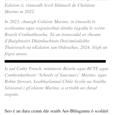
Ealaíon í), rinneadh Scoil Ildánach de Choláiste
Marino in 2022.
In 2023, chuaigh Coláiste Marino, in éineacht le
scoileanna agus eagraíochtaí áitiúla éagsúla le scéim
Braislí Cruthaitheacha. Tá an tionscadal ar cheann
d’fhaighteoirí Dhámhachtain Doiciméadaithe
Thairseach na nEalaíon san Oideachas, 2024, léigh an
fógra anseo.
Is iad Cathy French, múinteoir Béarla agus BCTE agus
Comhordaitheoir ‘Schools of Sanctuary’ Marino, agus
Robin Stewart, Leabharlannaí Chlár Scoile na Sraithe
Sóisearaí i gColáiste Marino, a scríobh an chéad
eagrán.
Seo é an dara ceann dár sraith Aoi-Bhlaganna ó scoláirí