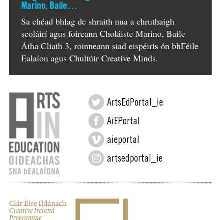
Marino, Baile…
Sa chéad bhlag de shraith nua a chruthaigh
scoláirí agus foireann Choláiste Marino, Baile
Átha Cliath 3, roinneann siad eispéiris ón bhFéile
Ealaíon agus Chultúir Creative Minds.
ArtsEdPortal_ie
AiEPortal
aieportal
artsedportal_ie