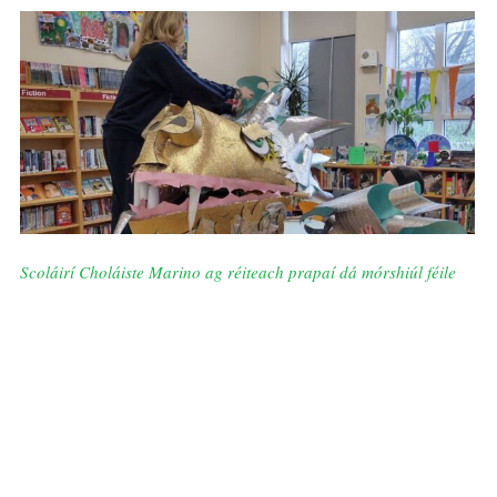
Scoláirí Choláiste Marino ag réiteach prapaí dá mórshiúl féile