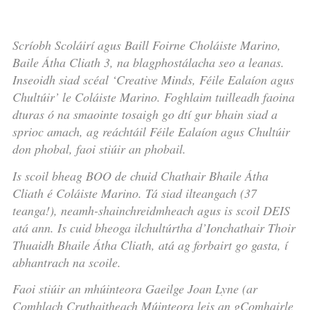
Scríobh Scoláirí agus Baill Foirne Choláiste Marino,
Baile Átha Cliath 3, na blagphostálacha seo a leanas.
Inseoidh siad scéal ‘Creative Minds, Féile Ealaíon agus
Chultúir’ le Coláiste Marino. Foghlaim tuilleadh faoina
dturas ó na smaointe tosaigh go dtí gur bhain siad a
sprioc amach, ag reáchtáil Féile Ealaíon agus Chultúir
don phobal, faoi stiúir an phobail.
Is scoil bheag BOO de chuid Chathair Bhaile Átha
Cliath é Coláiste Marino. Tá siad ilteangach (37
teanga!), neamh-shainchreidmheach agus is scoil DEIS
atá ann. Is cuid bheoga ilchultúrtha d’Ionchathair Thoir
Thuaidh Bhaile Átha Cliath, atá ag forbairt go gasta, í
abhantrach na scoile.
Faoi stiúir an mhúinteora Gaeilge Joan Lyne (ar
Comhlach Cruthaitheach Múinteora leis an gComhairle