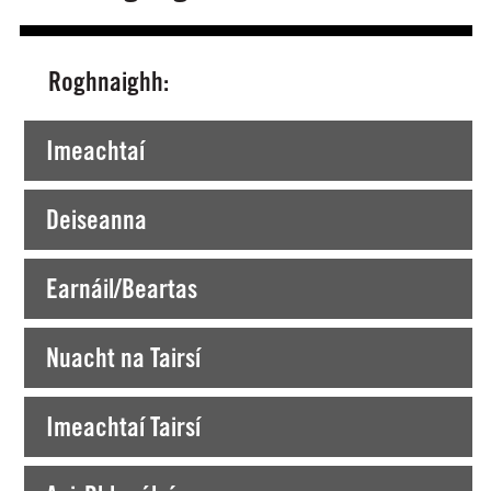
Roghnaighh:
Tá tú ag Amharc faoi láthair ar >
Teicstílí News
Imeachtaí
Deiseanna
Earnáil/Beartas
Nuacht na Tairsí
Imeachtaí Tairsí