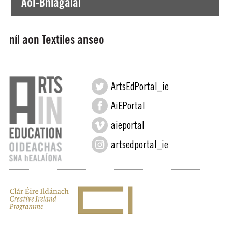
Aoi-Bhlagálaí
níl aon Textiles anseo
ArtsEdPortal_ie
AiEPortal
aieportal
artsedportal_ie