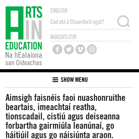
ENGLISH
NUACHTLITIR
SHOW MENU
Aimsigh faisnéis faoi nuashonruithe
beartais, imeachtaí reatha,
tionscadail, cistiú agus deiseanna
forbartha gairmiúla leanúnaí, go
háitiúil agus go náisiúnta araon.