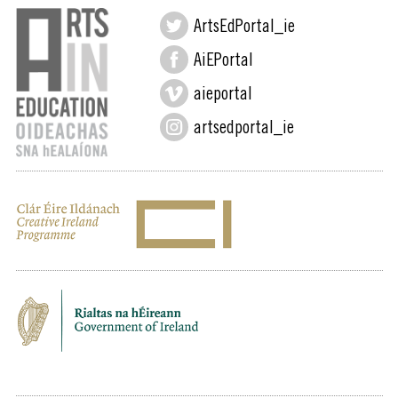
ArtsEdPortal_ie
AiEPortal
aieportal
artsedportal_ie