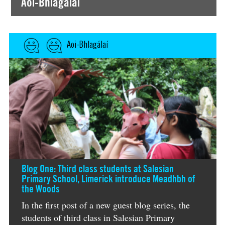
Aoi-Bhlagálaí
Aoi-Bhlagálaí
Blog One: Third class students at Salesian
Primary School, Limerick introduce Meadhbh of
the Woods
In the first post of a new guest blog series, the
students of third class in Salesian Primary