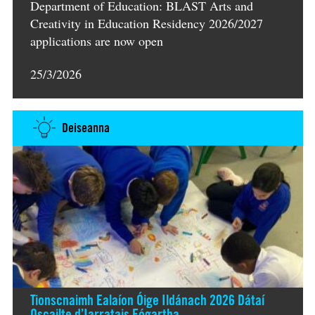
Department of Education: BLAST Arts and
Creativity in Education Residency 2026/2027
applications are now open
25/3/2026
Deiseanna
Tionscnaimh Ealaíon Óige Ildánach 2026 Dátaí
Oscailte d’Iarratais Fógartha