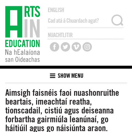
ENGLISH
NUACHTLITIR
SHOW MENU
Aimsigh faisnéis faoi nuashonruithe
beartais, imeachtaí reatha,
tionscadail, cistiú agus deiseanna
forbartha gairmiúla leanúnaí, go
háitiúil agus go náisiúnta araon.