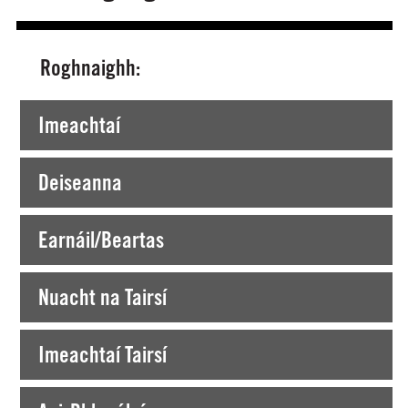
Roghnaighh:
Tá tú ag Amharc faoi láthair ar >
Imeachtaí
Deiseanna
Earnáil/Beartas
Nuacht na Tairsí
Imeachtaí Tairsí