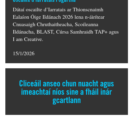
Dátaí oscailte d’Iarratais ar Thionscnaimh
Ealaíon Óige Ildánach 2026 lena n-áirítear
Cnuasaigh Chruthaitheacha, Scoileanna
Ildánacha, BLAST, Cúrsa Samhraidh TAP+ agus
I am Creative.
15/1/2026
Cliceáil anseo chun nuacht agus
imeachtaí níos sine a fháil inár
gcartlann