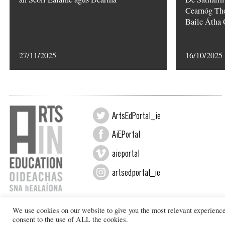
Cearnóg Tho
Baile Átha 
27/11/2025
16/10/2025
ArtsEdPortal_ie
AiEPortal
aieportal
artsedportal_ie
We use cookies on our website to give you the most relevant experienc
Design by New Graphic
consent to the use of ALL the cookies.