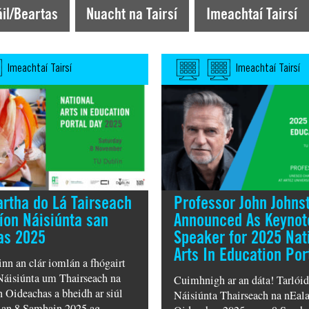
il/Beartas
Nuacht na Tairsí
Imeachtaí Tairsí
Imeachtaí Tairsí
Imeachtaí Tairsí
artha do Lá Tairseach
Professor John Johns
íon Náisiúnta san
Announced As Keynot
as 2025
Speaker for 2025 Nat
Arts In Education Por
inn an clár iomlán a fhógairt
Náisiúnta um Thairseach na
Cuimhnigh ar an dáta! Tarlói
n Oideachas a bheidh ar siúl
Náisiúnta Thairseach na nEal
 an 8 Samhain 2025 ag