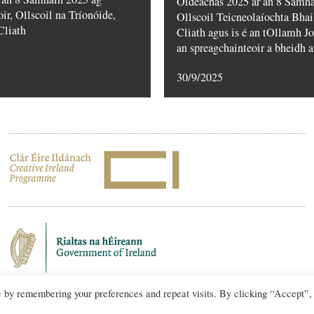
Oideachas 2025 ar an 8 Samha
ir, Ollscoil na Tríonóide,
Ollscoil Teicneolaíochta Bha
Cliath
Cliath agus is é an tOllamh J
an spreagchainteoir a bheidh a
30/9/2025
e by remembering your preferences and repeat visits. By clicking “Accept”,