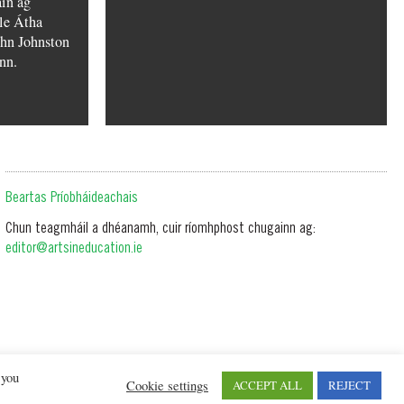
in ag
ile Átha
ohn Johnston
nn.
Beartas Príobháideachais
Chun teagmháil a dhéanamh, cuir ríomhphost chugainn ag:
editor@artsineducation.ie
 you
Cookie settings
ACCEPT ALL
REJECT