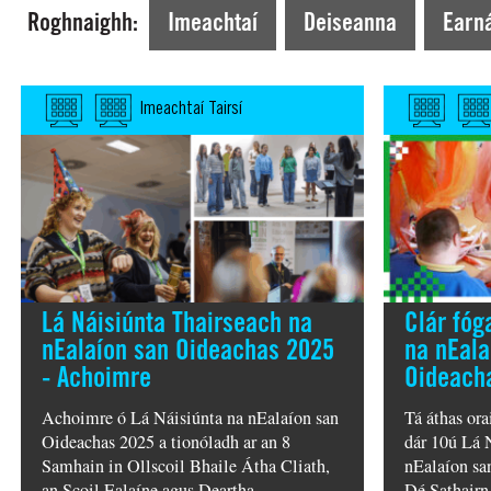
Tá tú ag Amharc faoi láthair ar >
Roghnaighh:
Imeachtaí
Deiseanna
Earná
Imeachtaí Tairsí
Lá Náisiúnta Thairseach na
Clár fóg
nEalaíon san Oideachas 2025
na nEala
- Achoimre
Oideach
Achoimre ó Lá Náisiúnta na nEalaíon san
Tá áthas ora
Oideachas 2025 a tionóladh ar an 8
dár 10ú Lá 
Samhain in Ollscoil Bhaile Átha Cliath,
nEalaíon sa
an Scoil Ealaíne agus Deartha
Dé Sathairn