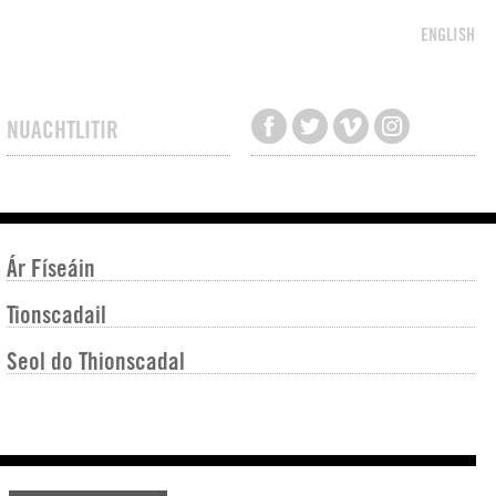
ENGLISH
NUACHTLITIR
Ár Físeáin
Tionscadail
Seol do Thionscadal