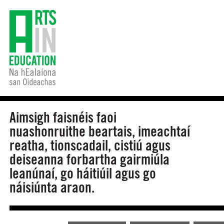
Aimsigh faisnéis faoi
nuashonruithe beartais, imeachtaí
reatha, tionscadail, cistiú agus
deiseanna forbartha gairmiúla
leanúnaí, go háitiúil agus go
náisiúnta araon.