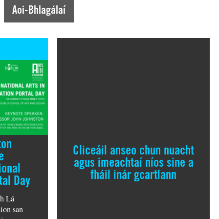
Aoi-Bhlagálaí
ton
Cliceáil anseo chun nuacht
e
agus imeachtaí níos sine a
ional
fháil inár gcartlann
tal Day
dh Lá
aíon san