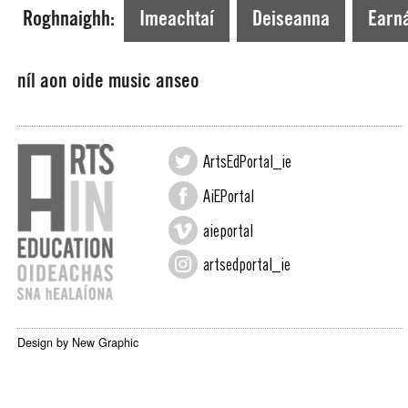
Tá tú ag Amharc faoi láthair ar >
Roghnaighh:
Imeachtaí
Deiseanna
Earná
níl aon oide music anseo
ArtsEdPortal_ie
AiEPortal
aieportal
artsedportal_ie
Design by New Graphic