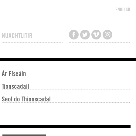
ENGLISH
NUACHTLITIR
Ár Físeáin
Tionscadail
Seol do Thionscadal