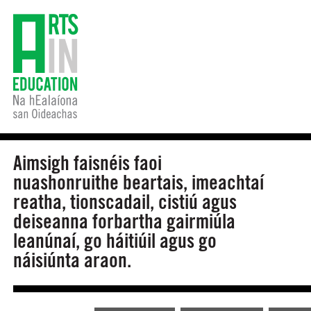
Aimsigh faisnéis faoi
nuashonruithe beartais, imeachtaí
reatha, tionscadail, cistiú agus
deiseanna forbartha gairmiúla
leanúnaí, go háitiúil agus go
náisiúnta araon.