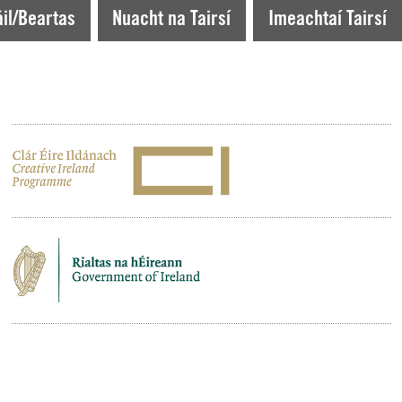
il/Beartas
Nuacht na Tairsí
Imeachtaí Tairsí