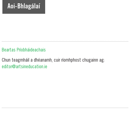
Aoi-Bhlagálaí
Beartas Príobháideachais
Chun teagmháil a dhéanamh, cuir ríomhphost chugainn ag:
editor@artsineducation.ie