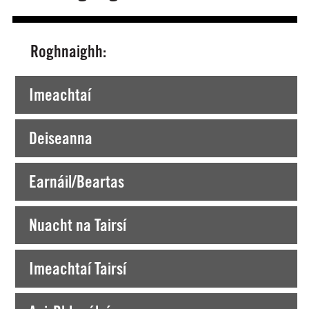
Roghnaighh:
Tá tú ag Amharc faoi láthair ar >
Imeachtaí
Deiseanna
Earnáil/Beartas
Nuacht na Tairsí
Imeachtaí Tairsí