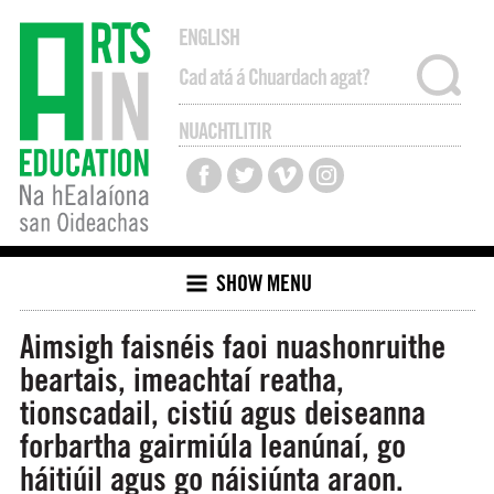
ENGLISH
NUACHTLITIR
SHOW MENU
Aimsigh faisnéis faoi nuashonruithe
beartais, imeachtaí reatha,
tionscadail, cistiú agus deiseanna
forbartha gairmiúla leanúnaí, go
háitiúil agus go náisiúnta araon.