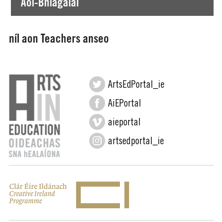
Aoi-Bhlagálaí
níl aon Teachers anseo
ArtsEdPortal_ie
AiEPortal
aieportal
artsedportal_ie