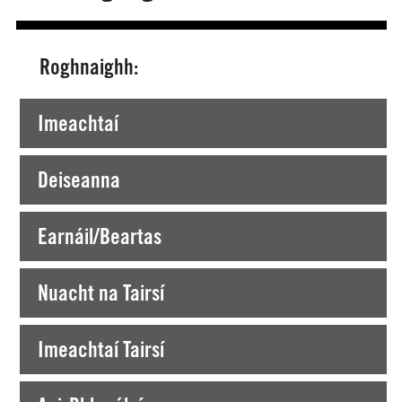
Roghnaighh:
Tá tú ag Amharc faoi láthair ar >
Imeachtaí
Deiseanna
Earnáil/Beartas
Nuacht na Tairsí
Imeachtaí Tairsí