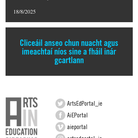
18/8/2025
Cliceáil anseo chun nuacht agus
imeachtaí níos sine a fháil inár
gcartlann
ArtsEdPortal_ie
AiEPortal
aieportal