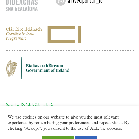
artsedportal_ie
Beartas Príobháideachais
We use cookies on our website to give you the most relevant
Chun teagmháil a dhéanamh, cuir ríomhphost chugainn ag:
experience by remembering your preferences and repeat visits. By
editor@artsineducation.ie
clicking “Accept”, you consent to the use of ALL the cookies.