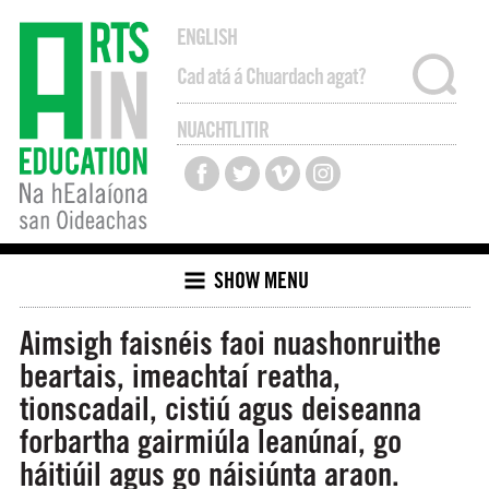
ENGLISH
NUACHTLITIR
SHOW MENU
Aimsigh faisnéis faoi nuashonruithe
beartais, imeachtaí reatha,
tionscadail, cistiú agus deiseanna
forbartha gairmiúla leanúnaí, go
háitiúil agus go náisiúnta araon.