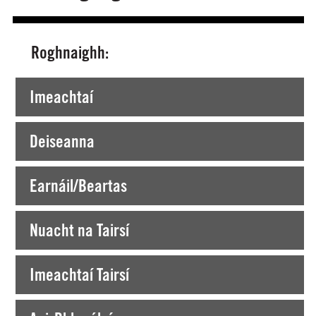
Roghnaighh:
Tá tú ag Amharc faoi láthair ar >
Imeachtaí
Deiseanna
Earnáil/Beartas
Nuacht na Tairsí
Imeachtaí Tairsí