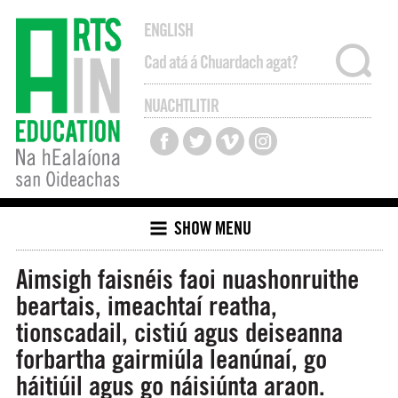
ENGLISH
NUACHTLITIR
SHOW MENU
Aimsigh faisnéis faoi nuashonruithe
beartais, imeachtaí reatha,
tionscadail, cistiú agus deiseanna
forbartha gairmiúla leanúnaí, go
háitiúil agus go náisiúnta araon.