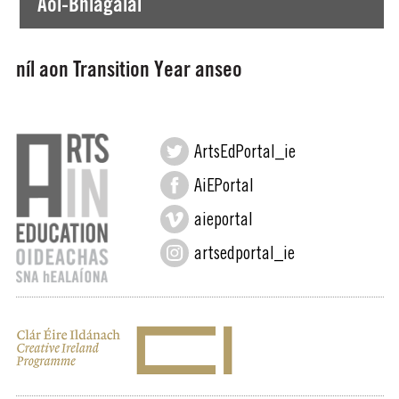
Aoi-Bhlagálaí
níl aon Transition Year anseo
ArtsEdPortal_ie
AiEPortal
aieportal
artsedportal_ie