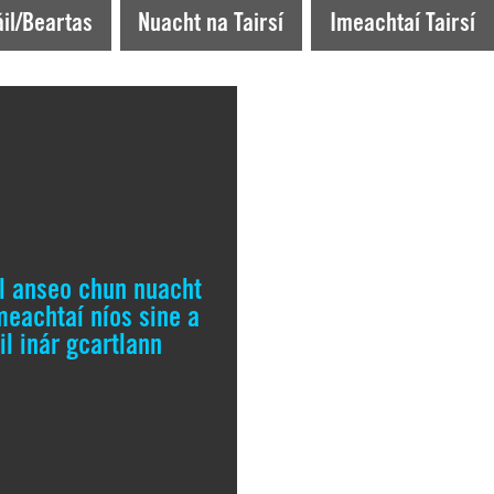
il/Beartas
Nuacht na Tairsí
Imeachtaí Tairsí
il anseo chun nuacht
meachtaí níos sine a
il inár gcartlann