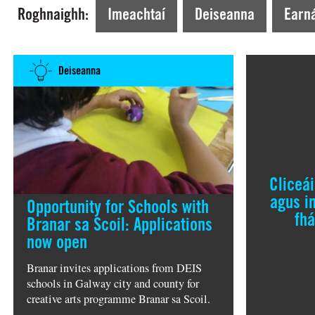
Tá tú ag Amharc faoi láthair ar >
Roghnaighh:
Imeachtaí
Deiseanna
Earná
Deiseanna
Cliceá
agus i
Opportunity for Schools with
fhá
Branar sa Scoil: Applications
now open
Branar invites applications from DEIS
schools in Galway city and county for
creative arts programme Branar sa Scoil.