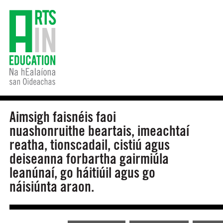
Aimsigh faisnéis faoi
nuashonruithe beartais, imeachtaí
reatha, tionscadail, cistiú agus
deiseanna forbartha gairmiúla
leanúnaí, go háitiúil agus go
náisiúnta araon.