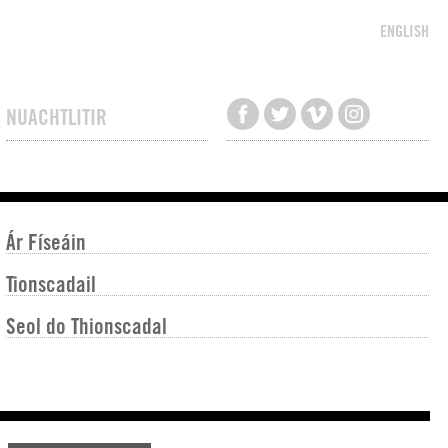
ENGLISH
NUACHTLITIR
Ár Físeáin
Tionscadail
Seol do Thionscadal