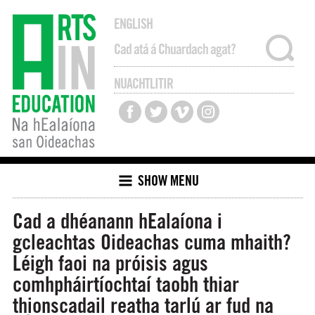
ENGLISH
NUACHTLITIR
SHOW MENU
Cad a dhéanann hEalaíona i
gcleachtas Oideachas cuma mhaith?
Léigh faoi na próisis agus
comhpháirtíochtaí taobh thiar
thionscadail reatha tarlú ar fud na