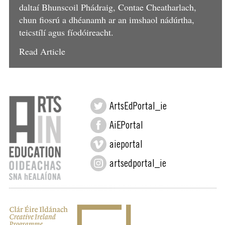
daltaí Bhunscoil Phádraig, Contae Cheatharlach,
chun fiosrú a dhéanamh ar an imshaol nádúrtha,
teicstílí agus fíodóireacht.
Read Article
ArtsEdPortal_ie
AiEPortal
aieportal
artsedportal_ie