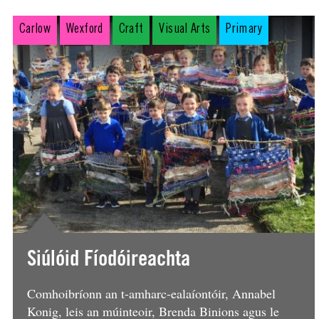
Carlow
Wexford
Craft
Visual Arts
Primary
Siúlóid Fíodóireachta
Comhoibríonn an t-amharc-ealaíontóir, Annabel
Konig, leis an múinteoir, Brenda Binions agus le